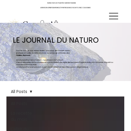
SUIVEZ NOS ACTUALITÉS SUR INSTAGRAM
LIVRAISON OFFERTE EN FRANCE À PARTIR DE 90€ D'ACHATS AVEC COLISSIMO
LE JOURNAL DU NATURO
Tous les mois, je vous donne rendez-vous pour des conseils naturo,
pratiques et faciles à mettre en place, au service de votre bien-être.
Frédéric Reymond
Le naturopathe n’est ni médecin, ni guérisseur, ni charlatan.
C’est un éducateur qui vous aidera et vous conseillera des règles élémentaires d’hygiène vitale, pour conserver, acquérir ou
accroître votre force vitale.
Le naturopathe ne remplace en aucun cas le médecin et ne pratique aucun diagnostique.
All Posts
All Posts
La recette
du mois
L'élixir du