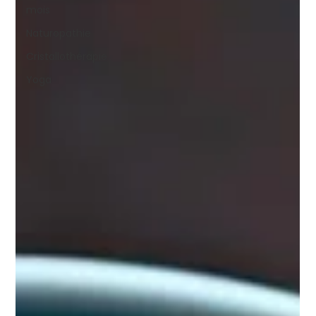
mois
Naturopathie
Cristallothérapie
Yoga