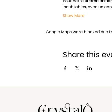
Pour cette 
30ème éditio
inoubliables, avec un con
Show More
Google Maps were blocked due to 
Share this ev