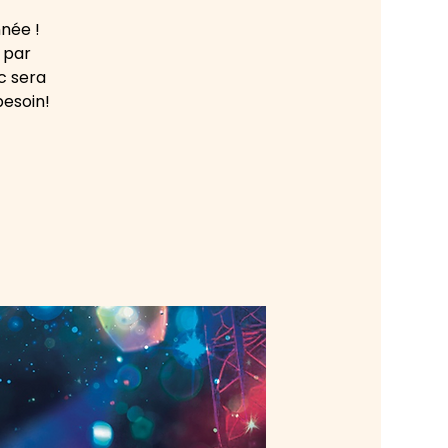
née !
 par
c sera
besoin!