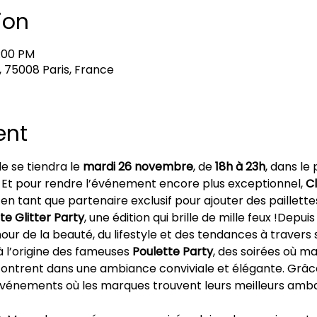
ion
1:00 PM
, 75008 Paris, France
ent
e se tiendra le 
mardi 26 novembre
, de 
18h à 23h
, dans le
. Et pour rendre l’événement encore plus exceptionnel, 
C
n tant que partenaire exclusif pour ajouter des paillettes
te Glitter Party
, une édition qui brille de mille feux !Depui
r de la beauté, du lifestyle et des tendances à travers s
à l’origine des fameuses 
Poulette Party
, des soirées où ma
ntrent dans une ambiance conviviale et élégante. Grâce 
événements où les marques trouvent leurs meilleurs amba