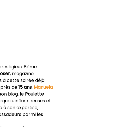
 prestigieux 8ème 
loser
, magazine 
 à cette soirée déjà 
s près de 
15 ans
, 
Manuela 
on blog, le 
Poulette 
rques, influenceuses et 
à son expertise, 
ssadeurs parmi les 