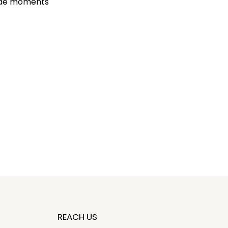
t de moments 
REACH US