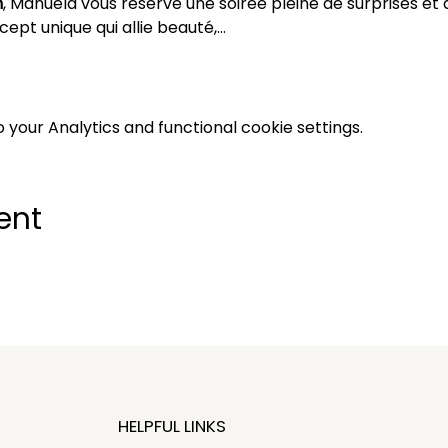
n
, Manuela vous réserve une soirée pleine de surprises e
cept unique qui allie beauté,…
your Analytics and functional cookie settings.
ent
HELPFUL LINKS