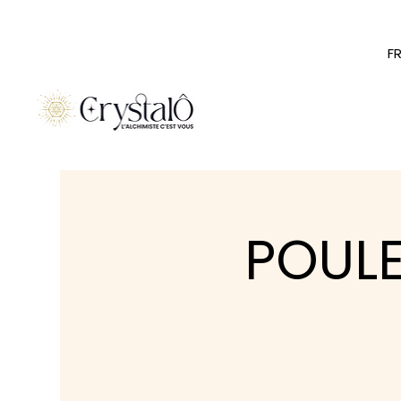
F
POULE