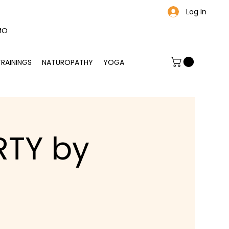
Log In
MO
TRAININGS
NATUROPATHY
YOGA
RTY by