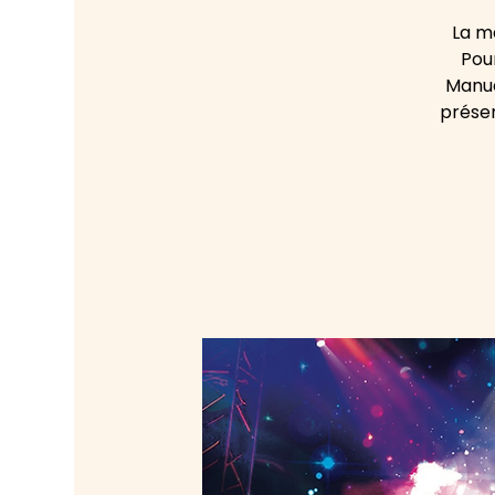
La m
Pou
Manue
présen