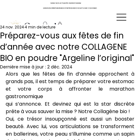
SUIVEZ NOS ACTUALITÉS SUR INSTAGRAM
LIVRAISON OFFERTE EN FRANCE À PARTIR DE 90€ D'ACHATS AVEC COLISSIMO
24 nov. 2024
4 min de lecture
Préparez-vous aux fêtes de fin
d’année avec notre COLLAGENE
BIO en poudre "Argeline l’original"
Dernière mise à jour :
2 déc. 2024
Alors que les fêtes de fin d’année approchent à 
grands pas, il est temps de préparer votre estomac 
et votre corps à affronter le marathon 
gastronomique
qui s’annonce. Et devinez qui est la star discrète 
prête à vous sauver la mise ? Notre Collagène bio !
Oui, ce trésor insoupçonné est aussi un booster 
beauté. Avec lui, vos articulations se transforment 
en ballerines, votre peau s’illumine comme un sapin 