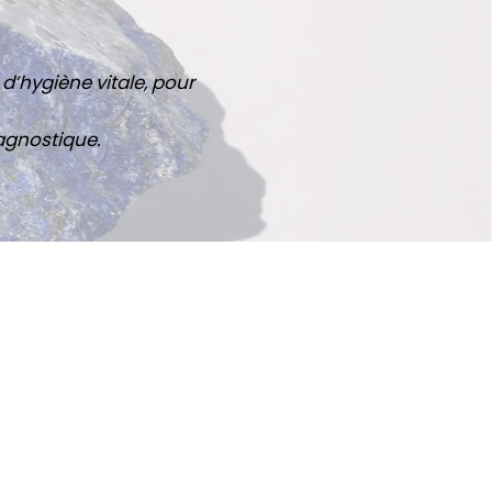
d’hygiène vitale, pour
agnostique.