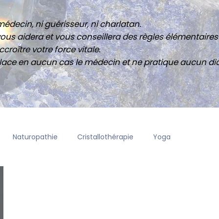
édecin, ni guérisseur, ni charlatan.
ous aidera et vous conseillera des règles élémentaires 
croître votre force vitale.
ace en aucun cas le médecin et ne pratique aucun di
Naturopathie
Cristallothérapie
Yoga