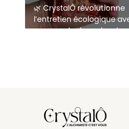
🌿 CrystalÔ révolutionne
l’entretien écologique av
sa capsule de perles de
céramique EM® - Une idé
cadeau zéro déchet
artisanal