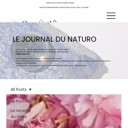
SUIVEZ NOS ACTUALITÉS SUR INSTAGRAM
LIVRAISON OFFERTE EN FRANCE À PARTIR DE 90€ D'ACHATS AVEC COLISSIMO
LE JOURNAL DU NATURO
Tous les mois, je vous donne rendez-vous pour des conseils naturo,
pratiques et faciles à mettre en place, au service de votre bien-être.
Frédéric Reymond
Le naturopathe n’est ni médecin, ni guérisseur, ni charlatan.
C’est un éducateur qui vous aidera et vous conseillera des règles élémentaires d’hygiène vitale, pour conserver, acquérir ou
accroître votre force vitale.
Le naturopathe ne remplace en aucun cas le médecin et ne pratique aucun diagnostique.
All Posts
All Posts
La recette
du mois
L'élixir du