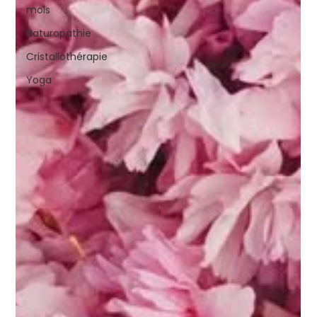
mois
Naturopathie
Cristallothérapie
Yoga