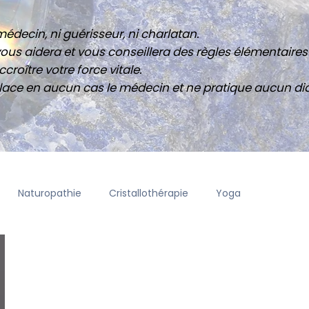
édecin, ni guérisseur, ni charlatan.
ous aidera et vous conseillera des règles élémentaires 
croître votre force vitale.
ace en aucun cas le médecin et ne pratique aucun di
Naturopathie
Cristallothérapie
Yoga