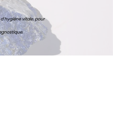
d’hygiène vitale, pour
agnostique.