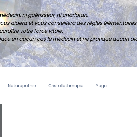
édecin, ni guérisseur, ni charlatan.
ous aidera et vous conseillera des règles élémentaires 
croître votre force vitale.
ace en aucun cas le médecin et ne pratique aucun di
Naturopathie
Cristallothérapie
Yoga