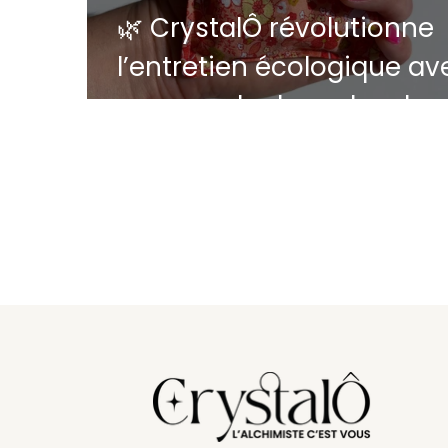
🌿 CrystalÔ révolutionne
l’entretien écologique av
sa capsule de perles de
céramique EM® - Une idé
cadeau zéro déchet
artisanal