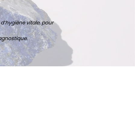
d’hygiène vitale, pour
agnostique.