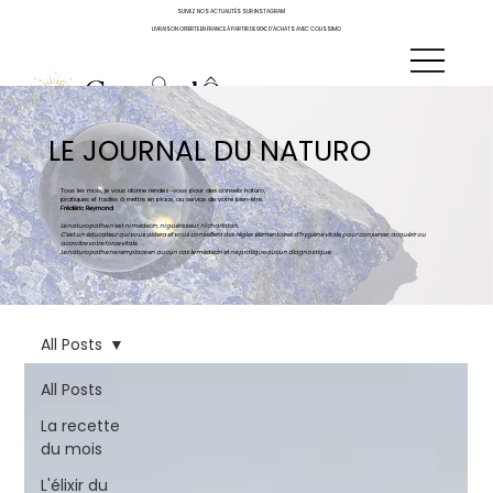
SUIVEZ NOS ACTUALITÉS SUR INSTAGRAM
LIVRAISON OFFERTE EN FRANCE À PARTIR DE 90€ D'ACHATS AVEC COLISSIMO
LE JOURNAL DU NATURO
Tous les mois, je vous donne rendez-vous pour des conseils naturo,
pratiques et faciles à mettre en place, au service de votre bien-être.
Frédéric Reymond
Le naturopathe n’est ni médecin, ni guérisseur, ni charlatan.
C’est un éducateur qui vous aidera et vous conseillera des règles élémentaires d’hygiène vitale, pour conserver, acquérir ou
accroître votre force vitale.
Le naturopathe ne remplace en aucun cas le médecin et ne pratique aucun diagnostique.
All Posts
All Posts
La recette
du mois
L'élixir du