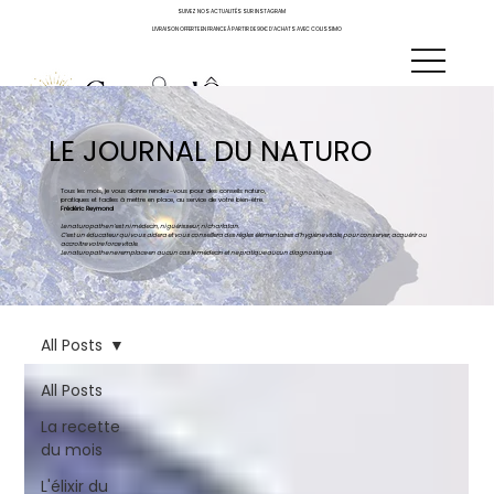
SUIVEZ NOS ACTUALITÉS SUR INSTAGRAM
LIVRAISON OFFERTE EN FRANCE À PARTIR DE 90€ D'ACHATS AVEC COLISSIMO
LE JOURNAL DU NATURO
Tous les mois, je vous donne rendez-vous pour des conseils naturo,
pratiques et faciles à mettre en place, au service de votre bien-être.
Frédéric Reymond
Le naturopathe n’est ni médecin, ni guérisseur, ni charlatan.
C’est un éducateur qui vous aidera et vous conseillera des règles élémentaires d’hygiène vitale, pour conserver, acquérir ou
accroître votre force vitale.
Le naturopathe ne remplace en aucun cas le médecin et ne pratique aucun diagnostique.
All Posts
All Posts
La recette
du mois
L'élixir du